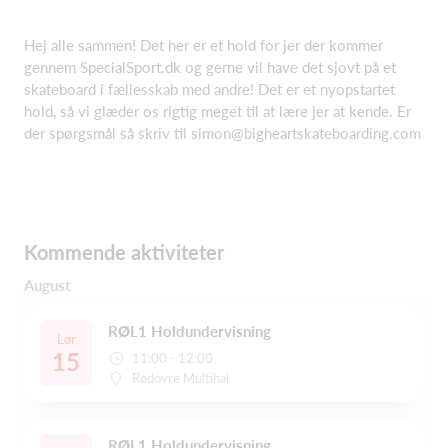
Hej alle sammen! Det her er et hold for jer der kommer
gennem SpecialSport.dk og gerne vil have det sjovt på et
skateboard i fællesskab med andre! Det er et nyopstartet
hold, så vi glæder os rigtig meget til at lære jer at kende. Er
der spørgsmål så skriv til simon@bigheartskateboarding.com
Kommende aktiviteter
August
RØL1 Holdundervisning
Lør
15
11:00 - 12:00
Rødovre Multihal
RØL1 Holdundervisning