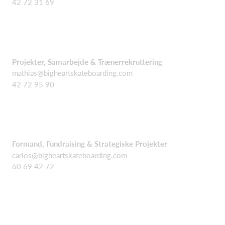
42 72 31 69
Projekter, Samarbejde & Trænerrekruttering
mathias@bigheartskateboarding.com
42 72 95 90
Formand, Fundraising & Strategiske Projekter
carlos@bigheartskateboarding.com
60 69 42 72