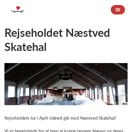
Rejseholdet Næstved
Skatehal
Rejseholdets tur i April måned går mod Næstved Skatehal!
Vi er begejstrede for at igen at kunne besøge Næver og deres