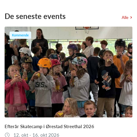
De seneste events
Alle
Kommende
Efterår Skatecamp i Ørestad Streethal 2026
12. okt - 16. okt 2026