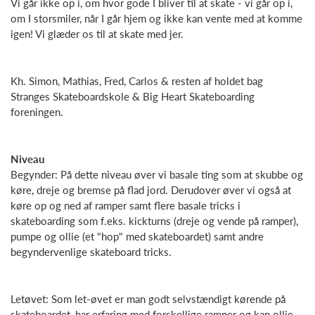
Vi går ikke op i, om hvor gode I bliver til at skate - vi går op i,
om I storsmiler, når I går hjem og ikke kan vente med at komme
igen! Vi glæder os til at skate med jer.
Kh. Simon, Mathias, Fred, Carlos & resten af holdet bag
Stranges Skateboardskole & Big Heart Skateboarding
foreningen.
Niveau
Begynder: På dette niveau øver vi basale ting som at skubbe og
køre, dreje og bremse på flad jord. Derudover øver vi også at
køre op og ned af ramper samt flere basale tricks i
skateboarding som f.eks. kickturns (dreje og vende på ramper),
pumpe og ollie (et "hop" med skateboardet) samt andre
begyndervenlige skateboard tricks.
Letøvet: Som let-øvet er man godt selvstændigt kørende på
skateboardet, har erfaring med forskellige ramper og kan ollie.