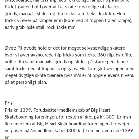
På let-øvede hold øver vi i at skate forskellige obstacles,
grinds, manuals slides og flip tricks som f.eks. kickflip. Flere
tricks vi øver på ramper er in (køre ned af toppen fra en rampe),
early grab, axle stall, rock fakie mm.
Øvet: På øvede hold er det for meget selvstændige skatere
hvor vi øver avancerede flip tricks som f.eks. 360 flip, hardflip,
nollie flip samt manuals, grinds og slides på større genstande
samt tricks ned af trapper, s og gaps. Her foregår træningen med
meget dygtige skate trænere hvis mål er at oppe elevens niveau
på et personligt plan.
Pris
Pris kr. 1399. Forudsætter medlemskab af Big Heart
Skateboarding foreningen, for resten af året på kr. 300. Er man
ikke medlem af Big Heart Skateboarding foreningen i forvejen
vil prisen på årsmedlemskabet (300 kr.) komme oven i de 1399
kr.