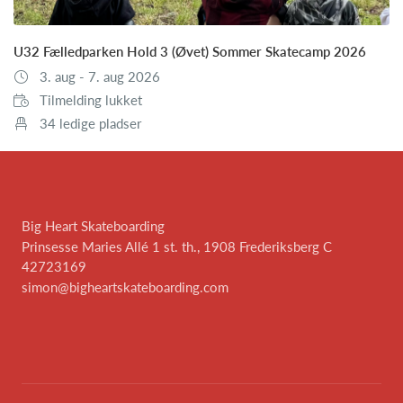
U32 Fælledparken Hold 3 (Øvet) Sommer Skatecamp 2026
3. aug - 7. aug 2026
Tilmelding lukket
34 ledige pladser
Big Heart Skateboarding
Prinsesse Maries Allé 1 st. th., 1908 Frederiksberg C
42723169
simon@bigheartskateboarding.com