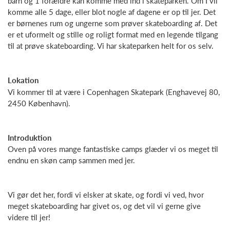
barn og 1 forældre kan komme med ind i skateparken. Om I vil
komme alle 5 dage, eller blot nogle af dagene er op til jer. Det
er børnenes rum og ungerne som prøver skateboarding af. Det
er et uformelt og stille og roligt format med en legende tilgang
til at prøve skateboarding. Vi har skateparken helt for os selv.
Lokation
Vi kommer til at være i Copenhagen Skatepark (Enghavevej 80,
2450 København).
Introduktion
Oven på vores mange fantastiske camps glæder vi os meget til
endnu en skøn camp sammen med jer.
Vi gør det her, fordi vi elsker at skate, og fordi vi ved, hvor
meget skateboarding har givet os, og det vil vi gerne give
videre til jer!