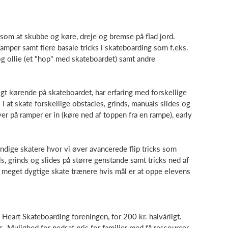
 som at skubbe og køre, dreje og bremse på flad jord.
amper samt flere basale tricks i skateboarding som f.eks.
g ollie (et "hop" med skateboardet) samt andre
gt kørende på skateboardet, har erfaring med forskellige
i at skate forskellige obstacles, grinds, manuals slides og
 øver på ramper er in (køre ned af toppen fra en rampe), early
ndige skatere hvor vi øver avancerede flip tricks som
als, grinds og slides på større genstande samt tricks ned af
d meget dygtige skate trænere hvis mål er at oppe elevens
Heart Skateboarding foreningen, for 200 kr. halvårligt.
s. Mulighed for nedsat pris for familier med få ressourcer.