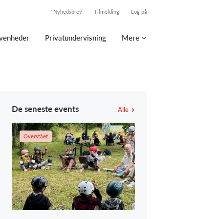
Nyhedsbrev
Tilmelding
Log på
ivenheder
Privatundervisning
Mere
De seneste events
Alle
Overstået