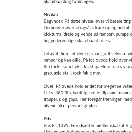
Skateboarding foreningen.
Niveau
Begynder: På dette niveau øver vi basale ting
Derudover øver vi også at køre op og ned af r
kickturns (dreje og vende på ramper), pumpe o
begyndervenlige skateboard tricks.
Letøvet: Som let-øvet er man godt selvstændi
ramper og kan ollie. På let-øvede hold øver vi 
flip tricks som f.eks. kickflip. Flere tricks vi
grab, axle stall, rock fakie mm.
Øvet: På øvede hold er det for meget selvstæ
f.eks. 360 flip, hardflip, nollie flip samt manu
trapper, s og gaps. Her foregår træningen me
niveau på et personligt plan.
Pris
Pris kr. 1399. Forudsætter medlemskab af Big 
Hvis prisen forhindrer deltagelse så kontakt o