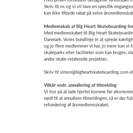
Skriv til os og vi vil lave en specifik engang
kan ikke tilbyde rabat på selve årsmedlemskab
Medlemskab af Big Heart Skateboarding fo
Med medlemskabet til Big Heart Skateboarding
Danmark. Vores bundlinje er at sprede kærlig
og jo flere medlemmer vi har, jo mere kan vi
skateparks eller faciliteter som kan bruges, s
andre skate-relaterede projekter.
Skriv til simon@bigheartskateboarding.com ell
Vilkår vedr. annullering af tilmelding
Vi tror på at lade hjertet komme før økonomien,
nødt til at annullere tilmeldingen, så er der 
refundering af årsmedlemsskabet.