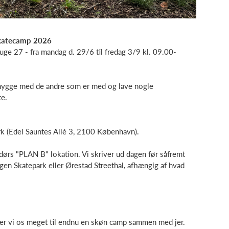
Skatecamp 2026
ge 27 - fra mandag d. 29/6 til fredag 3/9 kl. 09.00-
, hygge med de andre som er med og lave nogle
te.
rk (Edel Sauntes Allé 3, 2100 København).
dendørs "PLAN B" lokation. Vi skriver ud dagen før såfremt
agen Skatepark eller Ørestad Streethal, afhængig af hvad
r vi os meget til endnu en skøn camp sammen med jer.