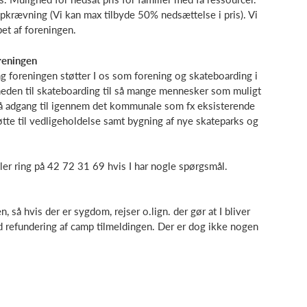
sopkrævning (Vi kan max tilbyde 50% nedsættelse i pris). Vi
et af foreningen.
reningen
 foreningen støtter I os som forening og skateboarding i
heden til skateboarding til så mange mennesker som muligt
 få adgang til igennem det kommunale som fx eksisterende
tøtte til vedligeholdelse samt bygning af nye skateparks og
er ring på 42 72 31 69 hvis I har nogle spørgsmål.
 så hvis der er sygdom, rejser o.lign. der gør at I bliver
fuld refundering af camp tilmeldingen. Der er dog ikke nogen