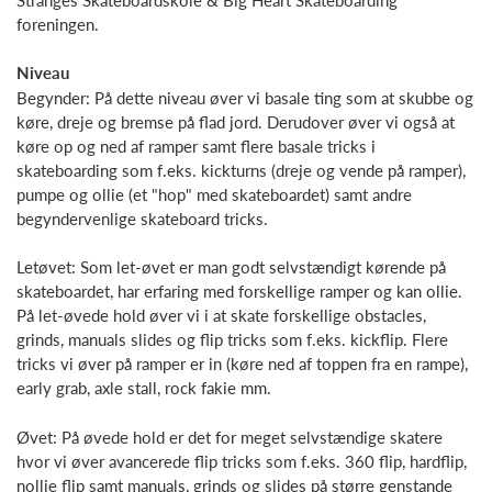
foreningen.
Niveau
Begynder: På dette niveau øver vi basale ting som at skubbe og
køre, dreje og bremse på flad jord. Derudover øver vi også at
køre op og ned af ramper samt flere basale tricks i
skateboarding som f.eks. kickturns (dreje og vende på ramper),
pumpe og ollie (et "hop" med skateboardet) samt andre
begyndervenlige skateboard tricks.
Letøvet: Som let-øvet er man godt selvstændigt kørende på
skateboardet, har erfaring med forskellige ramper og kan ollie.
På let-øvede hold øver vi i at skate forskellige obstacles,
grinds, manuals slides og flip tricks som f.eks. kickflip. Flere
tricks vi øver på ramper er in (køre ned af toppen fra en rampe),
early grab, axle stall, rock fakie mm.
Øvet: På øvede hold er det for meget selvstændige skatere
hvor vi øver avancerede flip tricks som f.eks. 360 flip, hardflip,
nollie flip samt manuals, grinds og slides på større genstande