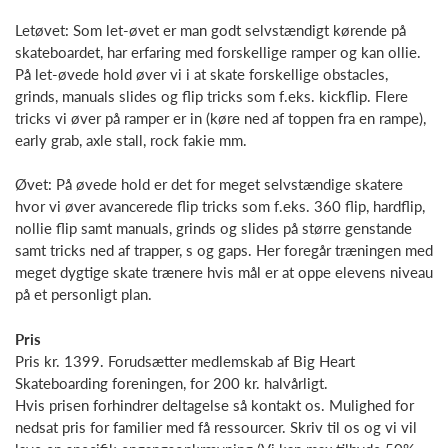
Letøvet: Som let-øvet er man godt selvstændigt kørende på
skateboardet, har erfaring med forskellige ramper og kan ollie.
På let-øvede hold øver vi i at skate forskellige obstacles,
grinds, manuals slides og flip tricks som f.eks. kickflip. Flere
tricks vi øver på ramper er in (køre ned af toppen fra en rampe),
early grab, axle stall, rock fakie mm.
Øvet: På øvede hold er det for meget selvstændige skatere
hvor vi øver avancerede flip tricks som f.eks. 360 flip, hardflip,
nollie flip samt manuals, grinds og slides på større genstande
samt tricks ned af trapper, s og gaps. Her foregår træningen med
meget dygtige skate trænere hvis mål er at oppe elevens niveau
på et personligt plan.
Pris
Pris kr. 1399. Forudsætter medlemskab af Big Heart
Skateboarding foreningen, for 200 kr. halvårligt.
Hvis prisen forhindrer deltagelse så kontakt os. Mulighed for
nedsat pris for familier med få ressourcer. Skriv til os og vi vil