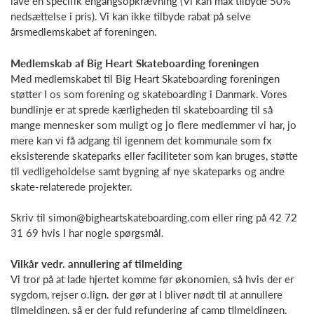
lave en specifik engangsopkrævning (Vi kan max tilbyde 50%
nedsættelse i pris). Vi kan ikke tilbyde rabat på selve
årsmedlemskabet af foreningen.
Medlemskab af Big Heart Skateboarding foreningen
Med medlemskabet til Big Heart Skateboarding foreningen
støtter I os som forening og skateboarding i Danmark. Vores
bundlinje er at sprede kærligheden til skateboarding til så
mange mennesker som muligt og jo flere medlemmer vi har, jo
mere kan vi få adgang til igennem det kommunale som fx
eksisterende skateparks eller faciliteter som kan bruges, støtte
til vedligeholdelse samt bygning af nye skateparks og andre
skate-relaterede projekter.
Skriv til simon@bigheartskateboarding.com eller ring på 42 72
31 69 hvis I har nogle spørgsmål.
Vilkår vedr. annullering af tilmelding
Vi tror på at lade hjertet komme før økonomien, så hvis der er
sygdom, rejser o.lign. der gør at I bliver nødt til at annullere
tilmeldingen, så er der fuld refundering af camp tilmeldingen.