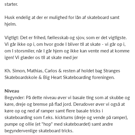
starter.
Husk endelig at der er mulighed for lån af skateboard samt
hjelm.
Vigtigt: Det er frihed, fællesskab og sjov, som er det vigtigste.
Vi går ikke op i, om hvor gode I bliver til at skate - vi går op i,
om I storsmiler, når I går hjem og ikke kan vente med at komme
igen! Vi glæder os til at skate med jer
Kh. Simon, Mathias, Carlos & resten af holdet bag Stranges
Skateboardskole & Big Heart Skateboarding foreningen.
Niveau
Begynder: På dette niveau øver vi basale ting som at skubbe og
køre, dreje og bremse på flad jord. Derudover øver vi også at
køre op og ned af ramper samt flere basale tricks i
skateboarding som f.eks. kickturns (dreje og vende på ramper),
pumpe og ollie (et "hop" med skateboardet) samt andre
begyndervenlige skateboard tricks.