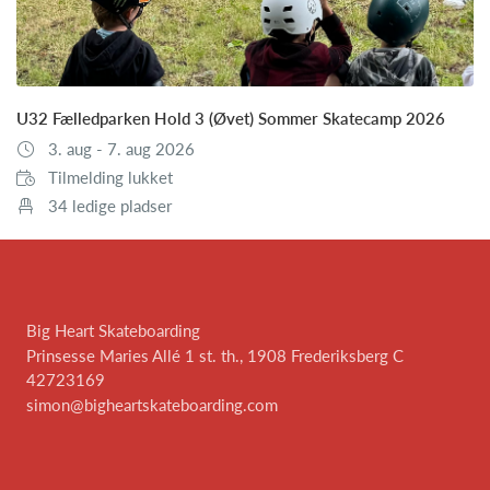
U32 Fælledparken Hold 3 (Øvet) Sommer Skatecamp 2026
3. aug - 7. aug 2026
Tilmelding lukket
34 ledige pladser
Big Heart Skateboarding
Prinsesse Maries Allé 1 st. th., 1908 Frederiksberg C
42723169
simon@bigheartskateboarding.com