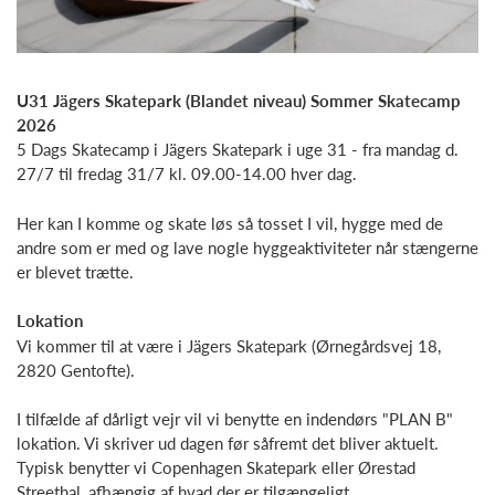
U31 Jägers Skatepark (Blandet niveau) Sommer Skatecamp
2026
5 Dags Skatecamp i Jägers Skatepark i uge 31 - fra mandag d.
27/7 til fredag 31/7 kl. 09.00-14.00 hver dag.
Her kan I komme og skate løs så tosset I vil, hygge med de
andre som er med og lave nogle hyggeaktiviteter når stængerne
er blevet trætte.
Lokation
Vi kommer til at være i Jägers Skatepark (Ørnegårdsvej 18,
2820 Gentofte).
I tilfælde af dårligt vejr vil vi benytte en indendørs "PLAN B"
lokation. Vi skriver ud dagen før såfremt det bliver aktuelt.
Typisk benytter vi Copenhagen Skatepark eller Ørestad
Streethal, afhængig af hvad der er tilgængeligt.